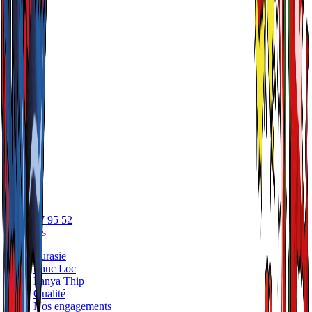
05 56 17 95 52
A propos
Eurasie
Phuc Loc
Panya Thip
Qualité
Nos engagements