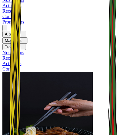
Nos rayons
Actualités
Recettes
Contact
Promotions
A propos
Magasins
Traiteurs
Nos rayons
Recettes
Actualités
Contact