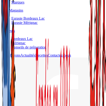
Marques
Nos Magasins
Eurasie Bordeaux Lac
Eurasie Mérignac
Traiteurs
Bordeaux Lac
Mérignac
Conseils de préparation
Nos Rayons
Actualités
Recettes
Contactez-nous