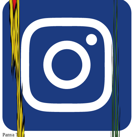
Panya Thip