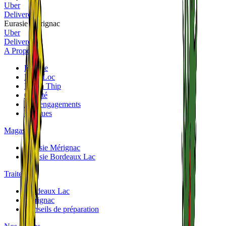
Uber
Deliveroo
Eurasie Mérignac
Uber
Deliveroo
A Propos
Eurasie
Phuc Loc
Panya Thip
Qualité
Nos engagements
Marques
Magasins
Eurasie Mérignac
Eurasie Bordeaux Lac
Traiteurs
Bordeaux Lac
Mérignac
Conseils de préparation