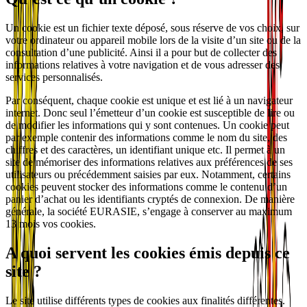
Un cookie est un fichier texte déposé, sous réserve de vos choix, sur
votre ordinateur ou appareil mobile lors de la visite d’un site ou de la
consultation d’une publicité. Ainsi il a pour but de collecter des
informations relatives à votre navigation et de vous adresser des
services personnalisés.
Par conséquent, chaque cookie est unique et est lié à un navigateur
internet. Donc seul l’émetteur d’un cookie est susceptible de lire ou
de modifier les informations qui y sont contenues. Un cookie peut
par exemple contenir des informations comme le nom du site, des
chiffres et des caractères, un identifiant unique etc. Il permet à un
site de mémoriser des informations relatives aux préférences de ses
utilisateurs ou précédemment saisies par eux. Notamment, certains
cookies peuvent stocker des informations comme le contenu d’un
panier d’achat ou les identifiants cryptés de connexion. De manière
générale, la société EURASIE, s’engage à conserver au maximum
13 mois vos cookies.
A quoi servent les cookies émis depuis ce
site ?
Le site utilise différents types de cookies aux finalités différentes.