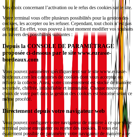
Vos choix concernant l’activation ou le refus des cookies sur le site.
Votre terminal vous offre plusieurs possibilités pour la gestion des
cookies, les accepter ou les refuser. Cependant, tout choix n’est pas
définitif. En effet, vous pouvez à tout moment modifier vos souhaits
au travers des possibilités suivantes :
Depuis la CONSOLE DE PARAMÉTRAGE
proposée ci-dessous par le site www.eurasie-
bordeaux.com
Vous pouvez paramétrer spécifiquement sur le site www.eurasie-
bordeaux.com les catégories de cookies dont vous acceptez ou
refusez la collecte. Ainsi, votre consentement est stocké de manière
sécurisée, chiffrée, infalsifiable et immutable. Chaque nouveau
choix de votre part dans la gestion des cookies est historisé selon ce
même procédé.
Directement depuis votre navigateur web
Vous pouvez configurer votre navigateur de manière à ce que votre
terminal puisse enregistrer ou rejeter des cookies. Il vous est
également possible de paramétrer votre navigateur de manière à ce