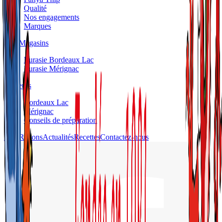
Qualité
Nos engagements
Marques
Nos Magasins
Eurasie Bordeaux Lac
Eurasie Mérignac
Traiteurs
Bordeaux Lac
Mérignac
Conseils de préparation
Nos Rayons
Actualités
Recettes
Contactez-nous