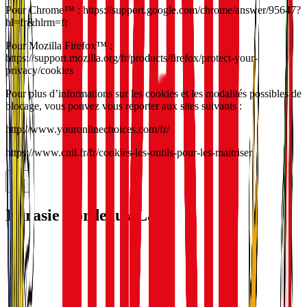
Pour Chrome™ : https://support.google.com/chrome/answer/95647?
hl=fr&hlrm=fr
Pour Mozilla Firefox™ :
https://support.mozilla.org/fr/products/firefox/protect-your-
privacy/cookies
Pour plus d’informations sur les cookies et les modalités possibles de
blocage, vous pouvez vous reporter aux sites suivants :
http://www.youronlinechoices.com/fr/
https://www.cnil.fr/fr/cookies-les-outils-pour-les-maitriser
Eurasie Bordeaux Lac