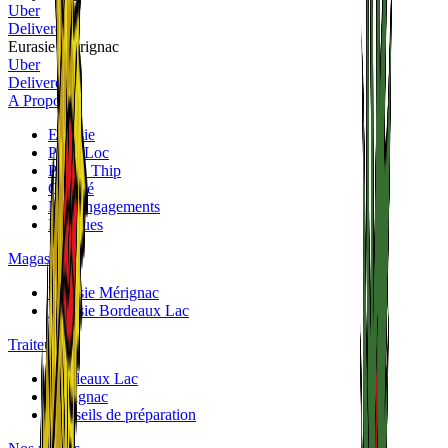
Uber
Deliveroo
Eurasie Mérignac
Uber
Deliveroo
A Propos
Eurasie
Phuc Loc
Panya Thip
Qualité
Nos engagements
Marques
Magasins
Eurasie Mérignac
Eurasie Bordeaux Lac
Traiteurs
Bordeaux Lac
Mérignac
Conseils de préparation