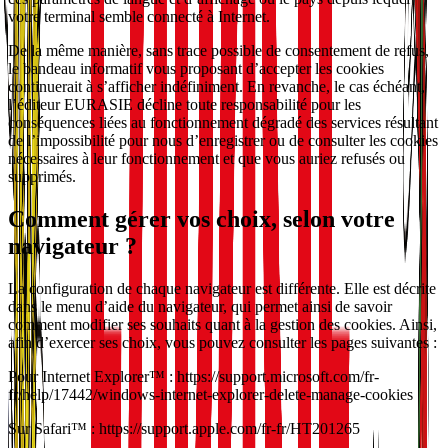
votre terminal semble connecté à Internet.
De la même manière, sans trace possible de consentement de refus,
le bandeau informatif vous proposant d’accepter les cookies
continuerait à s’afficher indéfiniment. En revanche, le cas échéant,
l’éditeur EURASIE décline toute responsabilité pour les
conséquences liées au fonctionnement dégradé des services résultant
de l’impossibilité pour nous d’enregistrer ou de consulter les cookies
nécessaires à leur fonctionnement et que vous auriez refusés ou
supprimés.
Comment gérer vos choix, selon votre
navigateur ?
La configuration de chaque navigateur est différente. Elle est décrite
dans le menu d’aide du navigateur, qui permet ainsi de savoir
comment modifier ses souhaits quant à la gestion des cookies. Ainsi,
afin d’exercer ses choix, vous pouvez consulter les pages suivantes :
Pour Internet Explorer™ : https://support.microsoft.com/fr-
fr/help/17442/windows-internet-explorer-delete-manage-cookies
Sur Safari™ : https://support.apple.com/fr-fr/HT201265