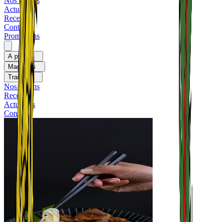
Nos rayons
Actualités
Recettes
Contact
Promotions
A propos
Magasins
Traiteurs
Nos rayons
Recettes
Actualités
Contact