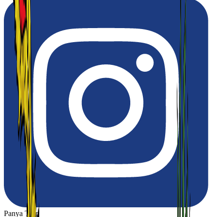
Panya Thip