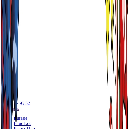
05 56 17 95 52
A propos
Eurasie
Phuc Loc
Panya Thip