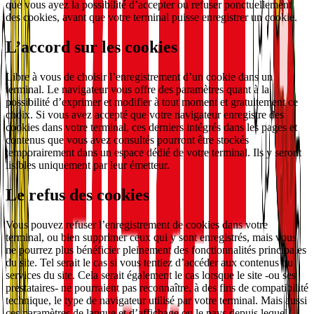
que vous ayez la possibilité d’accepter ou refuser ponctuellement
des cookies, avant que votre terminal puisse enregistrer un cookie.
L’accord sur les cookies
Libre à vous de choisir l’enregistrement d’un cookie dans un
terminal. Le navigateur vous offre des paramètres quant à la
possibilité d’exprimer et modifier à tout moment et gratuitement ce
choix. Si vous avez accepté que votre navigateur enregistre des
cookies dans votre terminal, ces derniers intégrés dans les pages et
contenus que vous avez consultés pourront être stockés
temporairement dans un espace dédié de votre terminal. Ils y seront
lisibles uniquement par leur émetteur.
Le refus des cookies
Vous pouvez refuser l’enregistrement de cookies dans votre
terminal, ou bien supprimer ceux qui y sont enregistrés, mais vous
ne pourrez plus bénéficier pleinement des fonctionnalités principales
du site. Tel serait le cas si vous tentiez d’accéder aux contenus ou
services du site. Cela serait également le cas lorsque le site -ou ses
prestataires- ne pourraient pas reconnaître, à des fins de compatibilité
technique, le type de navigateur utilisé par votre terminal. Mais aussi
ces paramètres de langue et d’affichage ou le pays depuis lequel