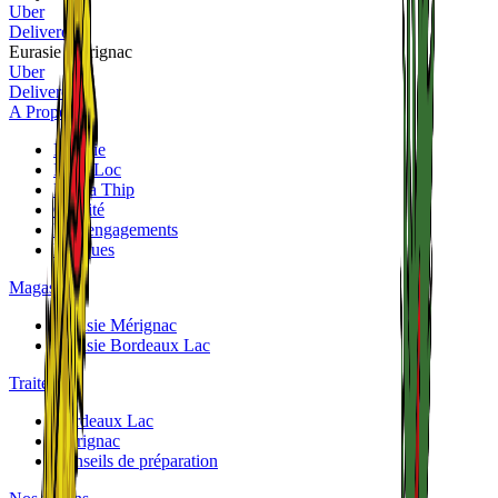
Uber
Deliveroo
Eurasie Mérignac
Uber
Deliveroo
A Propos
Eurasie
Phuc Loc
Panya Thip
Qualité
Nos engagements
Marques
Magasins
Eurasie Mérignac
Eurasie Bordeaux Lac
Traiteurs
Bordeaux Lac
Mérignac
Conseils de préparation