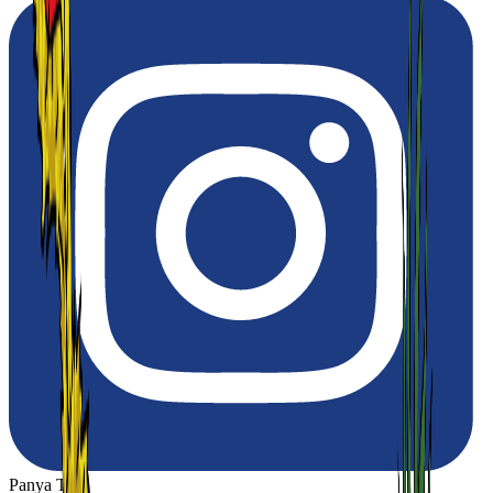
Panya Thip