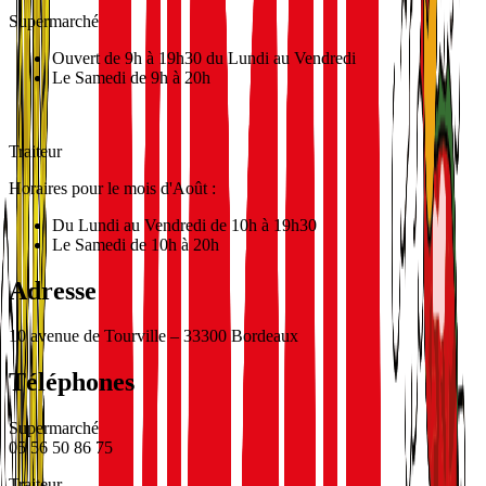
Supermarché
Ouvert de 9h à 19h30 du Lundi au Vendredi
Le Samedi de 9h à 20h
Traiteur
Horaires pour le mois d'Août :
Du Lundi au Vendredi de 10h à 19h30
Le Samedi de 10h à 20h
Adresse
10 avenue de Tourville – 33300 Bordeaux
Téléphones
Supermarché
05 56 50 86 75
Traiteur