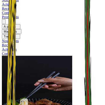
Nos rayons
Actualités
Recettes
Contact
Promotions
A propos
Magasins
Traiteurs
Nos rayons
Recettes
Actualités
Contact