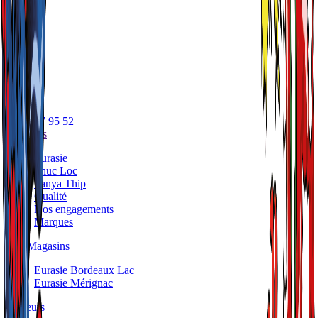
05 56 17 95 52
A propos
Eurasie
Phuc Loc
Panya Thip
Qualité
Nos engagements
Marques
Nos Magasins
Eurasie Bordeaux Lac
Eurasie Mérignac
Traiteurs