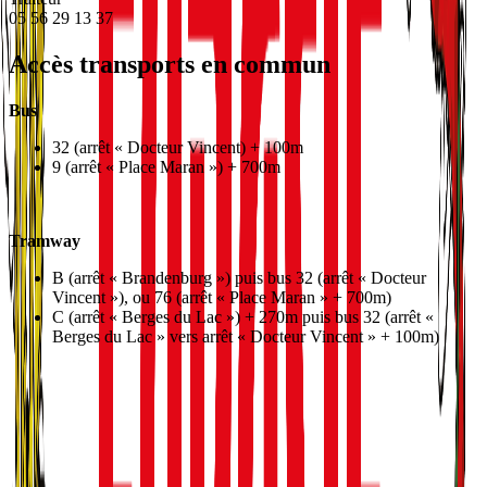
05 56 29 13 37
Accès transports en commun
Bus
32 (arrêt « Docteur Vincent) + 100m
9 (arrêt « Place Maran ») + 700m
Tramway
B (arrêt « Brandenburg ») puis bus 32 (arrêt « Docteur
Vincent »), ou 76 (arrêt « Place Maran » + 700m)
C (arrêt « Berges du Lac ») + 270m puis bus 32 (arrêt «
Berges du Lac » vers arrêt « Docteur Vincent » + 100m)