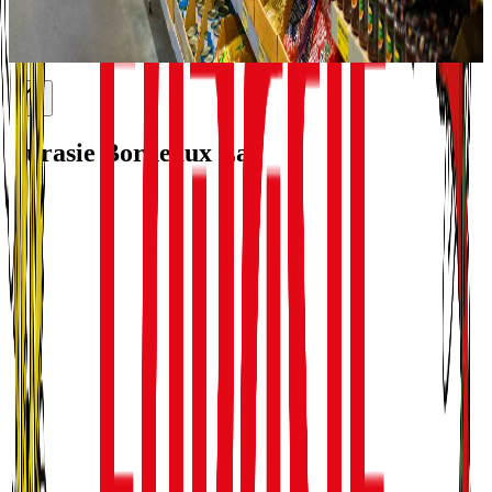
exigences. Ainsi, vous trouverez des sauces, des snacks salés et
sucrés dont des chips de fruits mais également des desserts
traditionnels thaîlandais.
Eurasie Bordeaux Lac