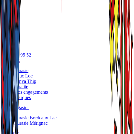
05 56 17 95 52
A propos
Eurasie
Phuc Loc
Panya Thip
Qualité
Nos engagements
Marques
Nos Magasins
Eurasie Bordeaux Lac
Eurasie Mérignac
Traiteurs