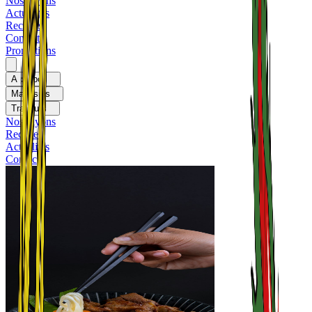
Nos rayons
Actualités
Recettes
Contact
Promotions
A propos
Magasins
Traiteurs
Nos rayons
Recettes
Actualités
Contact