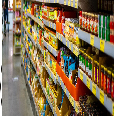
surgelés préparés dans notre laboratoire de Peujard sous le nom
d’Eurasie. Mais nous avons également des sauces sous notre
marque, pour cuisiner ou accompagner les plats. Elles ont été
soigneusement choisies chez un partenaire de confiance au Vietnam,
pour la qualité de leurs ingrédients, mais également pour leur goût.
”
Citation : « Nous choisissons nos produits comme si nous allions les
utiliser pour notre propre famille, avec nos recettes et notre goût.
C’est pour cela que nous ne faisons aucune concession. »
Siam's
Vous retrouverez de nombreux articles estampillés de la marque
Siam’s dans nos magasins. Comportant une large variété de produits,
ils proviennent de notre distributeur en Thaïlande et, encore une fois,
ont été sélectionnés voire parfois modifiés pour convenir à nos