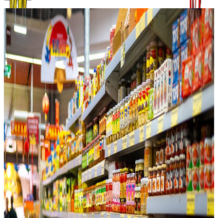
Accueil
Marques
Marques
Forts de plus de 40 ans d’expérience dans l’importation mais
également dans la cuisine de produits asiatiques et exotiques, nous
sommes fiers d’apposer notre marque sur certains produits. Ce sont
tous des produits que nous avons élaborés ou sélectionnés nous-
mêmes, selon notre goût mais également selon les retours de notre
clientèle avec qui nous échangeons depuis toutes ces années.
Nous distribuons évidemment tous nos plats préparés frais et