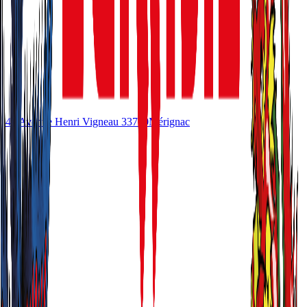
49 Avenue Henri Vigneau
33700
Mérignac