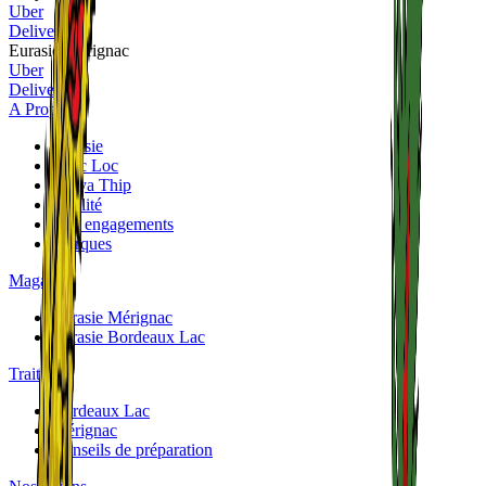
Uber
Deliveroo
Eurasie Mérignac
Uber
Deliveroo
A Propos
Eurasie
Phuc Loc
Panya Thip
Qualité
Nos engagements
Marques
Magasins
Eurasie Mérignac
Eurasie Bordeaux Lac
Traiteurs
Bordeaux Lac
Mérignac
Conseils de préparation