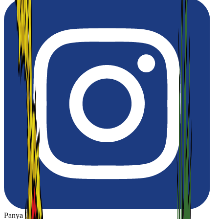
Panya Thip