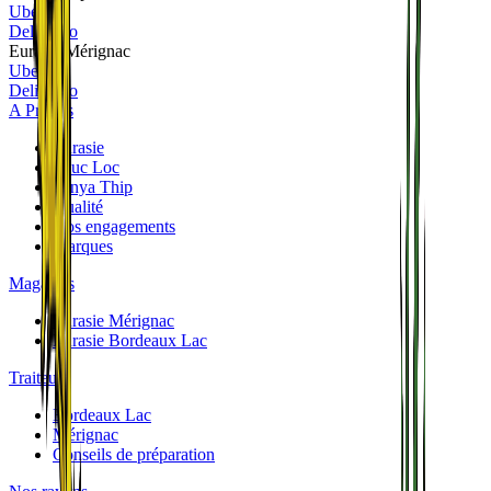
Uber
Deliveroo
Eurasie Mérignac
Uber
Deliveroo
A Propos
Eurasie
Phuc Loc
Panya Thip
Qualité
Nos engagements
Marques
Magasins
Eurasie Mérignac
Eurasie Bordeaux Lac
Traiteurs
Bordeaux Lac
Mérignac
Conseils de préparation