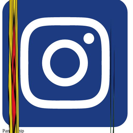
Panya Thip