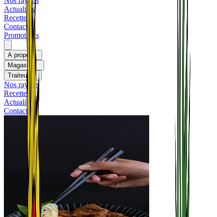
Nos rayons
Actualités
Recettes
Contact
Promotions
A propos
Magasins
Traiteurs
Nos rayons
Recettes
Actualités
Contact