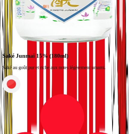
Saké Junmai 15% (180ml)
Saké au goût pur et riche aux notes légèrement umami.