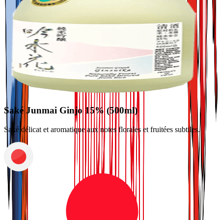
Saké Junmai Ginjo 15% (500ml)
Saké délicat et aromatique aux notes florales et fruitées subtiles.