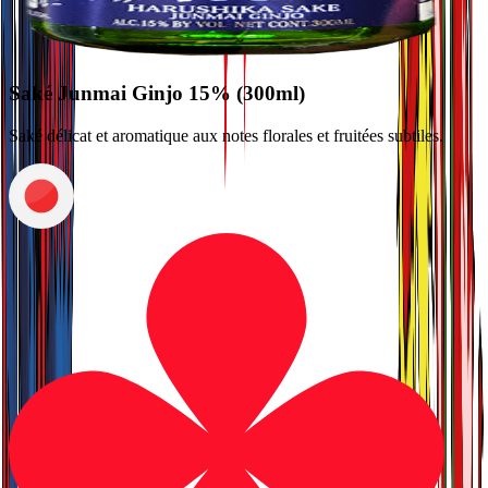
Saké Junmai Ginjo 15% (300ml)
Saké délicat et aromatique aux notes florales et fruitées subtiles.