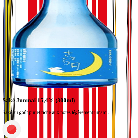
Saké Junmai 15,4% (300ml)
Saké au goût pur et riche aux notes légèrement umami.