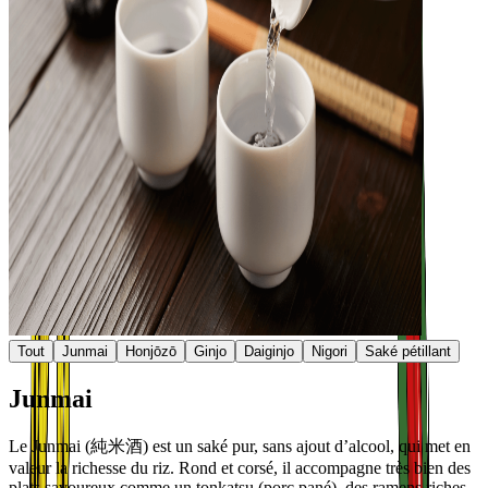
Tout
Junmai
Honjōzō
Ginjo
Daiginjo
Nigori
Saké pétillant
Junmai
Le Junmai (純米酒) est un saké pur, sans ajout d’alcool, qui met en
valeur la richesse du riz. Rond et corsé, il accompagne très bien des
plats savoureux comme un tonkatsu (porc pané), des ramens riches