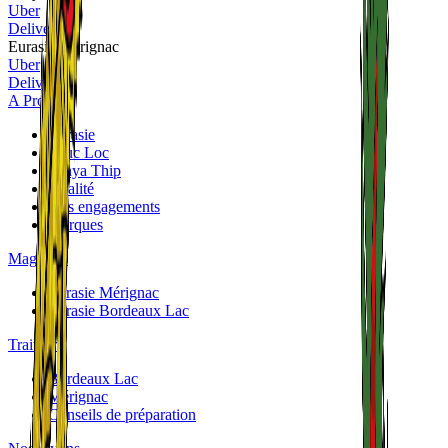
Uber
Deliveroo
Eurasie Mérignac
Uber
Deliveroo
A Propos
Eurasie
Phuc Loc
Panya Thip
Qualité
Nos engagements
Marques
Magasins
Eurasie Mérignac
Eurasie Bordeaux Lac
Traiteurs
Bordeaux Lac
Mérignac
Conseils de préparation