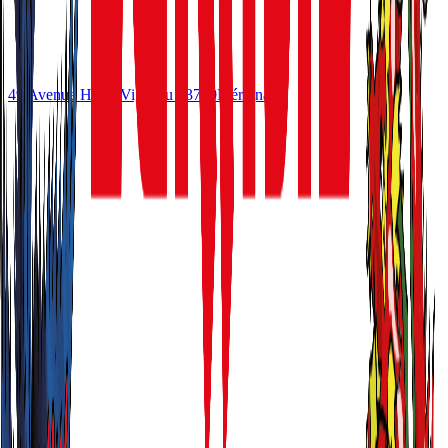
49 Avenue Henri Vigneau
33700
Mérignac