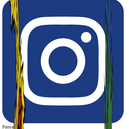
Panya Thip