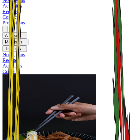
Nos rayons
Actualités
Recettes
Contact
Promotions
A propos
Magasins
Traiteurs
Nos rayons
Recettes
Actualités
Contact