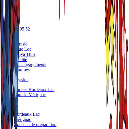
05 56 17 95 52
A propos
Eurasie
Phuc Loc
Panya Thip
Qualité
Nos engagements
Marques
Nos Magasins
Eurasie Bordeaux Lac
Eurasie Mérignac
Traiteurs
Bordeaux Lac
Mérignac
Conseils de préparation