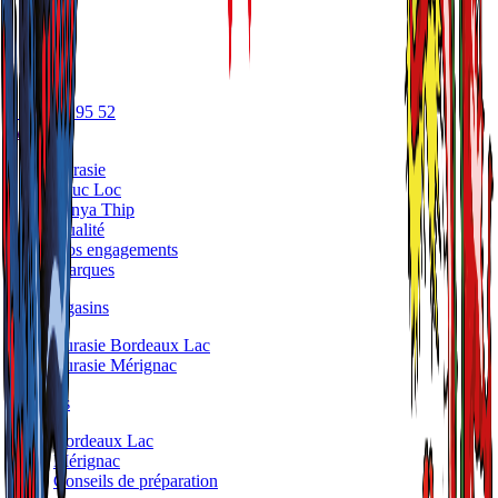
05 56 17 95 52
A propos
Eurasie
Phuc Loc
Panya Thip
Qualité
Nos engagements
Marques
Nos Magasins
Eurasie Bordeaux Lac
Eurasie Mérignac
Traiteurs
Bordeaux Lac
Mérignac
Conseils de préparation