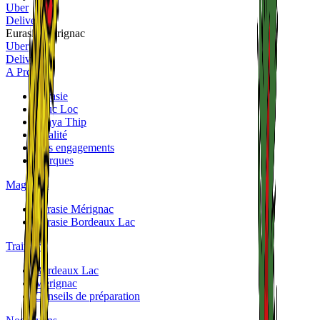
Uber
Deliveroo
Eurasie Mérignac
Uber
Deliveroo
A Propos
Eurasie
Phuc Loc
Panya Thip
Qualité
Nos engagements
Marques
Magasins
Eurasie Mérignac
Eurasie Bordeaux Lac
Traiteurs
Bordeaux Lac
Mérignac
Conseils de préparation