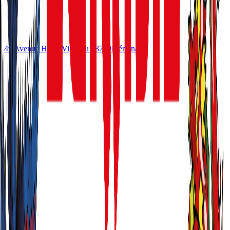
49 Avenue Henri Vigneau
33700
Mérignac