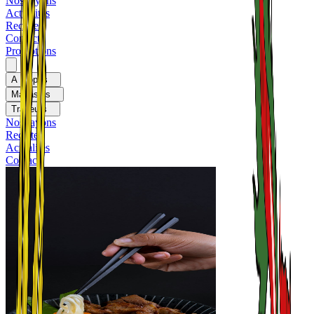
Nos rayons
Actualités
Recettes
Contact
Promotions
A propos
Magasins
Traiteurs
Nos rayons
Recettes
Actualités
Contact