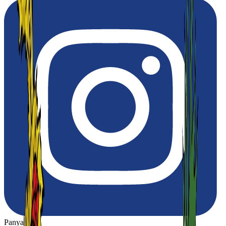
Panya Thip