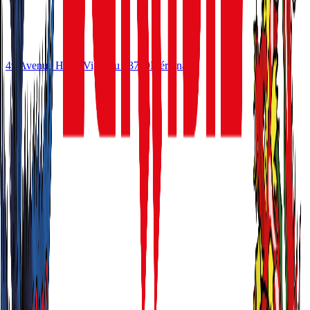
49 Avenue Henri Vigneau
33700
Mérignac