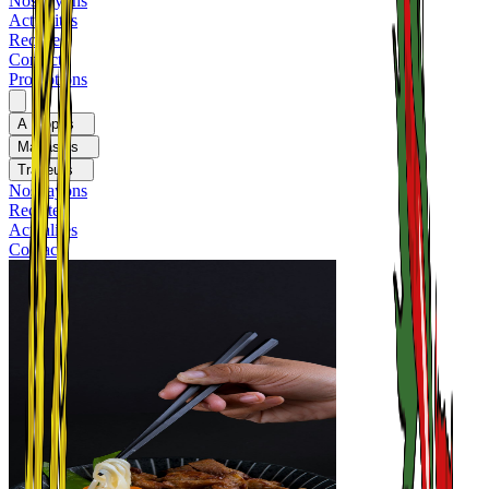
Nos rayons
Actualités
Recettes
Contact
Promotions
A propos
Magasins
Traiteurs
Nos rayons
Recettes
Actualités
Contact