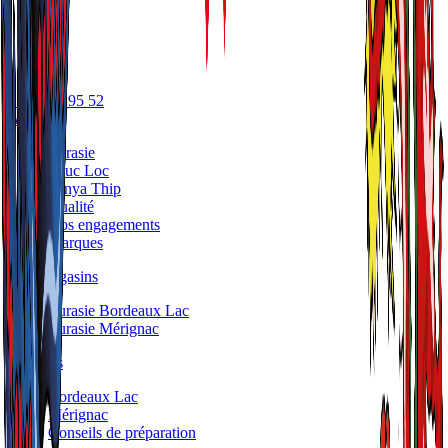
05 56 17 95 52
A propos
Eurasie
Phuc Loc
Panya Thip
Qualité
Nos engagements
Marques
Nos Magasins
Eurasie Bordeaux Lac
Eurasie Mérignac
Traiteurs
Bordeaux Lac
Mérignac
Conseils de préparation