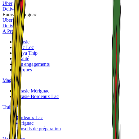
Uber
Deliveroo
Eurasie Mérignac
Uber
Deliveroo
A Propos
Eurasie
Phuc Loc
Panya Thip
Qualité
Nos engagements
Marques
Magasins
Eurasie Mérignac
Eurasie Bordeaux Lac
Traiteurs
Bordeaux Lac
Mérignac
Conseils de préparation